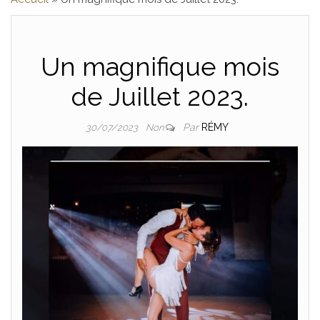
SONO , DJ 
Un magnifique mois
SPEAKER, LOIR
de Juillet 2023.
Par
RÉMY
30/07/2023
Non