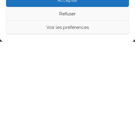
Accepter
Refuser
Fièrement propulsé par
WordPress
|
Thème :
Head
Voir les préférences
Blog