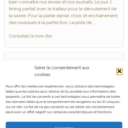
bien connaître nos envies et nos souhaits. Le jour J:
moments avec une telle qualité de prestation . Tout
timing parfait avec le traiteur pour le déroulement de
était parfait du début à la fin, très professionnel, a
la soirée. Pour la partie danse: choix et enchaînement
l'écoute et surtout de très bon conseils pour un
des musiques à la perfection. La piste de...
mariage réussi. En un mot BRAVO !!! Je recommande a
tous...
Consultez le livre d’or
Gérer le consentement aux
Articles récents
cookies
Mariage, La Ferme Seigne, Panissières Juillet 2026
Pour offrir les meilleures expériences, nous utilisons des technologies
Mariage La Cour du Domaine, Juin 2026
telles que les cookies pour stocker et/ou accéder aux informations des
appareils. Le fait de consentir à ces technologies nous permettra de traiter
Mariage L’orangerie à Cleppé, Juin 2026
des données telles que le comportement de navigation ou les ID uniques
sur ce site. Le fait de ne pas consentir ou de retirer son consentement
Mariage, La Ferme Seigne, Panissières Mai 2026
peut avoir un effet négatif sur certaines caractéristiques et fonctions.
Mariage au Château de Montrouge, Savigneux 42, Mai
2026