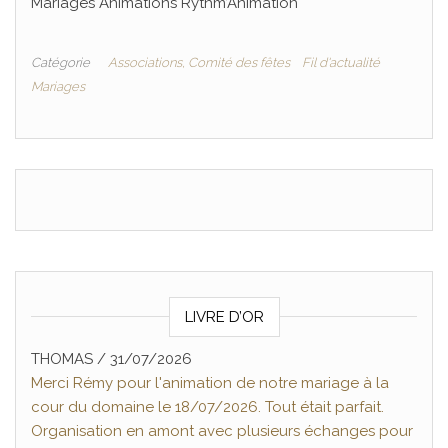
Mariages Animations Rythm’Animation
Catégorie
Associations, Comité des fêtes
Fil d'actualité
Mariages
LIVRE D’OR
THOMAS
Nicolas Pommier
/
31/07/2026
/
16/07/2026
Merci Rémy pour l'animation de notre mariage à la
Magnifique prestation de Rémy de Rythm'animation,
cour du domaine le 18/07/2026. Tout était parfait.
nous l'avons choisi pour notre mariage et notre
Organisation en amont avec plusieurs échanges pour
cérémonie laïque. Quelle bonheur de partager ses