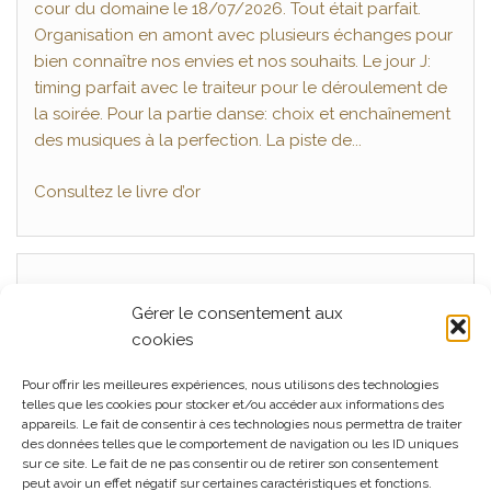
cour du domaine le 18/07/2026. Tout était parfait.
nous l'avons choisi pour notre mariage et notre
Organisation en amont avec plusieurs échanges pour
cérémonie laïque. Quelle bonheur de partager ses
bien connaître nos envies et nos souhaits. Le jour J:
moments avec une telle qualité de prestation . Tout
timing parfait avec le traiteur pour le déroulement de
était parfait du début à la fin, très professionnel, a
la soirée. Pour la partie danse: choix et enchaînement
l'écoute et surtout de très bon conseils pour un
des musiques à la perfection. La piste de...
mariage réussi. En un mot BRAVO !!! Je recommande a
tous...
Consultez le livre d’or
Gérer le consentement aux
Articles récents
cookies
Mariage, La Ferme Seigne, Panissières Juillet 2026
Pour offrir les meilleures expériences, nous utilisons des technologies
Mariage La Cour du Domaine, Juin 2026
telles que les cookies pour stocker et/ou accéder aux informations des
appareils. Le fait de consentir à ces technologies nous permettra de traiter
Mariage L’orangerie à Cleppé, Juin 2026
des données telles que le comportement de navigation ou les ID uniques
sur ce site. Le fait de ne pas consentir ou de retirer son consentement
Mariage, La Ferme Seigne, Panissières Mai 2026
peut avoir un effet négatif sur certaines caractéristiques et fonctions.