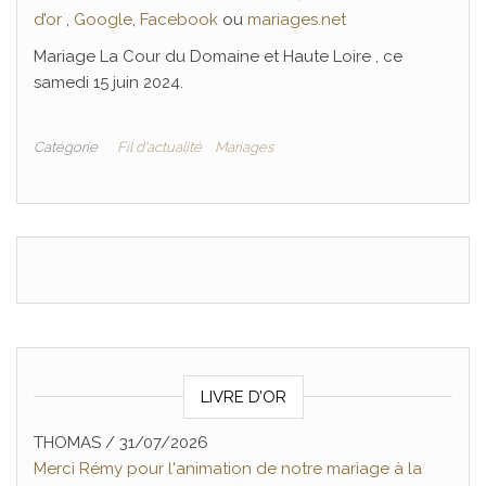
d’or
,
Google
,
Facebook
ou
mariages.net
Mariage La Cour du Domaine et Haute Loire , ce
samedi 15 juin 2024.
Catégorie
Fil d'actualité
Mariages
LIVRE D’OR
THOMAS
Nicolas Pommier
/
31/07/2026
/
16/07/2026
Merci Rémy pour l'animation de notre mariage à la
Magnifique prestation de Rémy de Rythm'animation,