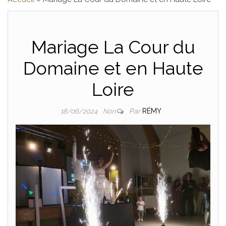
SONO , DJ 
Mariage La Cour du
SPEAKER, LOIR
Domaine et en Haute
Loire
Par
RÉMY
18/06/2024
Non