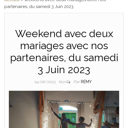
SONO , DJ 
partenaires, du samedi 3 Juin 2023
SPEAKER, LOIR
Weekend avec deux
mariages avec nos
partenaires, du samedi
3 Juin 2023
Par
RÉMY
04/06/2023
Non