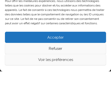
Pour offrir les meilleures expériences, nous utilisons des technologies
Mariage La Cour du Domaine, Juin 2026
telles que les cookies pour stocker et/ou accéder aux informations des
appareils. Le fait de consentir à ces technologies nous permettra de traiter
Mariage L’orangerie à Cleppé, Juin 2026
des données telles que le comportement de navigation ou les ID uniques
Mariage, La Ferme Seigne, Panissières Mai 2026
sur ce site. Le fait de ne pas consentir ou de retirer son consentement
peut avoir un effet négatif sur certaines caractéristiques et fonctions.
Mariage au Château de Montrouge, Savigneux 42, Mai
2026
Accepter
Refuser
Fièrement propulsé par
WordPress
|
Thème :
Head
Voir les préférences
Blog