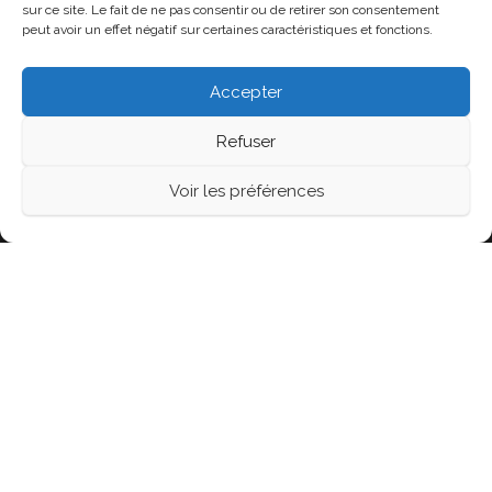
Mariage, La Ferme Seigne, Panissières Mai 2026
sur ce site. Le fait de ne pas consentir ou de retirer son consentement
peut avoir un effet négatif sur certaines caractéristiques et fonctions.
Mariage au Château de Montrouge, Savigneux 42, Mai
2026
Accepter
Refuser
Fièrement propulsé par
WordPress
|
Thème :
Head
Voir les préférences
Blog