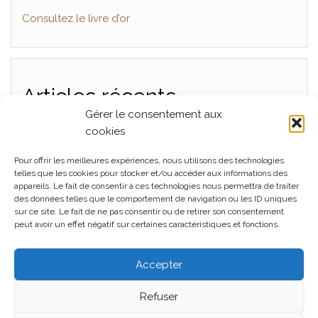
Consultez le livre d’or
Articles récents
Gérer le consentement aux
Mariage, La Ferme Seigne, Panissières Juillet 2026
cookies
Mariage La Cour du Domaine, Juin 2026
Pour offrir les meilleures expériences, nous utilisons des technologies
Mariage L’orangerie à Cleppé, Juin 2026
telles que les cookies pour stocker et/ou accéder aux informations des
appareils. Le fait de consentir à ces technologies nous permettra de traiter
Mariage, La Ferme Seigne, Panissières Mai 2026
des données telles que le comportement de navigation ou les ID uniques
sur ce site. Le fait de ne pas consentir ou de retirer son consentement
Mariage au Château de Montrouge, Savigneux 42, Mai
peut avoir un effet négatif sur certaines caractéristiques et fonctions.
2026
Accepter
Refuser
Fièrement propulsé par
WordPress
|
Thème :
Head
Blog