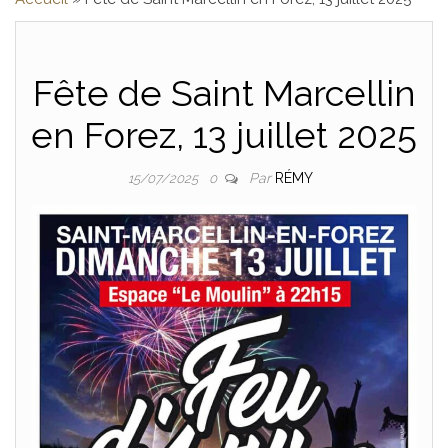
SONO , DJ 
Fête de Saint Marcellin
SPEAKER, LOIR
en Forez, 13 juillet 2025
Par
RÉMY
15/07/2025
0