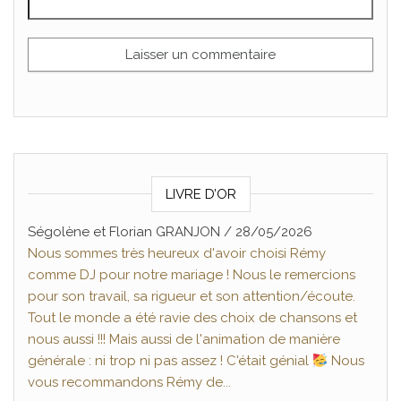
LIVRE D’OR
Ségolène et Florian GRANJON
PERRIER Véronique
/
18/05/2026
/
28/05/2026
Nous sommes très heureux d'avoir choisi Rémy
Nous avons fait appel à Rémy pour notre mariage et
comme DJ pour notre mariage ! Nous le remercions
nous n'aurions pas pu faire meilleur choix ! Dès le
pour son travail, sa rigueur et son attention/écoute.
premier contact, il a été à l'écoute de nos envies et a
Tout le monde a été ravie des choix de chansons et
su parfaitement cerner l'ambiance que nous
nous aussi !!! Mais aussi de l'animation de manière
souhaitions. Le jour J, Rémy a géré la soirée avec une
générale : ni trop ni pas assez ! C'était génial
énergie incroyable : la piste de danse n'a pas
Nous
vous recommandons Rémy de...
désempli de...