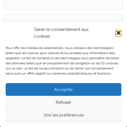
Consultez le livre d’or
Articles récents
Gérer le consentement aux
cookies
Mariage, La Ferme Seigne, Panissières Juillet 2026
Pour offrir les meilleures expériences, nous utilisons des technologies
Mariage La Cour du Domaine, Juin 2026
telles que les cookies pour stocker et/ou accéder aux informations des
appareils. Le fait de consentir à ces technologies nous permettra de traiter
Mariage L’orangerie à Cleppé, Juin 2026
des données telles que le comportement de navigation ou les ID uniques
sur ce site. Le fait de ne pas consentir ou de retirer son consentement
Mariage, La Ferme Seigne, Panissières Mai 2026
peut avoir un effet négatif sur certaines caractéristiques et fonctions.
Mariage au Château de Montrouge, Savigneux 42, Mai
2026
Accepter
Refuser
Fièrement propulsé par
WordPress
|
Thème :
Head
Voir les préférences
Blog