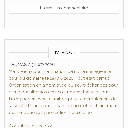
LIVRE D’OR
THOMAS
Nicolas Pommier
/
31/07/2026
/
16/07/2026
Merci Rémy pour l'animation de notre mariage à la
Magnifique prestation de Rémy de Rythm'animation,
cour du domaine le 18/07/2026. Tout était parfait.
nous l'avons choisi pour notre mariage et notre
Organisation en amont avec plusieurs échanges pour
cérémonie laïque. Quelle bonheur de partager ses
bien connaître nos envies et nos souhaits. Le jour J:
moments avec une telle qualité de prestation . Tout
timing parfait avec le traiteur pour le déroulement de
était parfait du début à la fin, très professionnel, a
la soirée. Pour la partie danse: choix et enchaînement
l'écoute et surtout de très bon conseils pour un
des musiques à la perfection. La piste de...
mariage réussi. En un mot BRAVO !!! Je recommande a
tous...