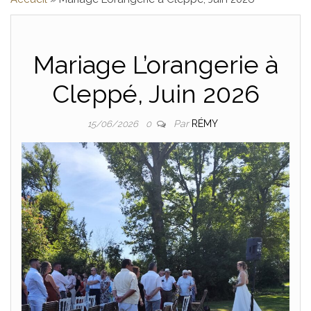
SONO , DJ 
Mariage L’orangerie à
SPEAKER, LOIR
Cleppé, Juin 2026
Par
RÉMY
15/06/2026
0