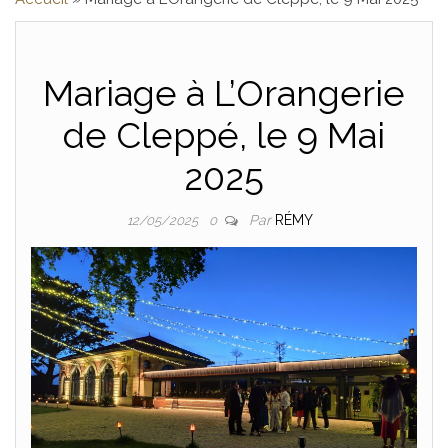
SONO , DJ 
Mariage à L’Orangerie
SPEAKER, LOIR
de Cleppé, le 9 Mai
2025
Par
RÉMY
12/05/2025
0