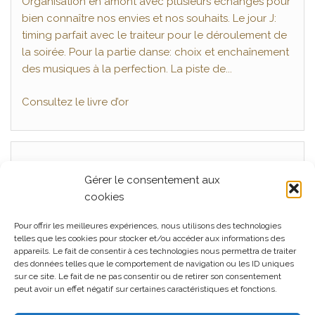
Organisation en amont avec plusieurs échanges pour
cérémonie laïque. Quelle bonheur de partager ses
bien connaître nos envies et nos souhaits. Le jour J:
moments avec une telle qualité de prestation . Tout
timing parfait avec le traiteur pour le déroulement de
était parfait du début à la fin, très professionnel, a
la soirée. Pour la partie danse: choix et enchaînement
l'écoute et surtout de très bon conseils pour un
des musiques à la perfection. La piste de...
mariage réussi. En un mot BRAVO !!! Je recommande a
tous...
Consultez le livre d’or
Articles récents
Gérer le consentement aux
cookies
Mariage, La Ferme Seigne, Panissières Juillet 2026
Pour offrir les meilleures expériences, nous utilisons des technologies
Mariage La Cour du Domaine, Juin 2026
telles que les cookies pour stocker et/ou accéder aux informations des
appareils. Le fait de consentir à ces technologies nous permettra de traiter
Mariage L’orangerie à Cleppé, Juin 2026
des données telles que le comportement de navigation ou les ID uniques
sur ce site. Le fait de ne pas consentir ou de retirer son consentement
Mariage, La Ferme Seigne, Panissières Mai 2026
peut avoir un effet négatif sur certaines caractéristiques et fonctions.
Mariage au Château de Montrouge, Savigneux 42, Mai