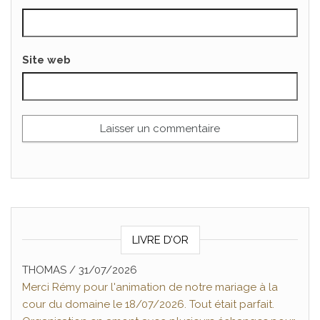
Site web
LIVRE D’OR
THOMAS
Nicolas Pommier
/
31/07/2026
/
16/07/2026
Merci Rémy pour l'animation de notre mariage à la
Magnifique prestation de Rémy de Rythm'animation,
cour du domaine le 18/07/2026. Tout était parfait.
nous l'avons choisi pour notre mariage et notre