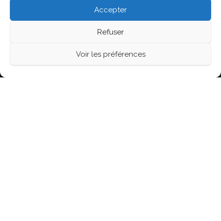
2026
Accepter
Refuser
Fièrement propulsé par
WordPress
|
Thème :
Head
Voir les préférences
Blog